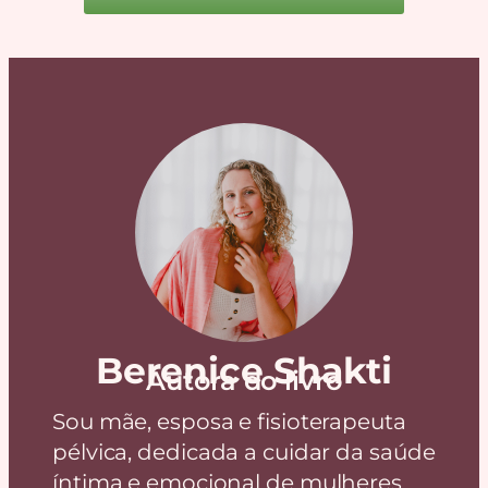
Berenice Shakti
Autora do livro
Sou mãe, esposa e fisioterapeuta
pélvica, dedicada a cuidar da saúde
íntima e emocional de mulheres